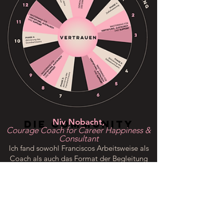
Niv Nobacht,
die community
Courage Coach for Career Happiness &
Consultant
Ich fand sowohl Franciscos Arbeitsweise als
Coach als auch das Format der Begleitung
klasse.
Aus eigene Erfahrung weiß ich, dass eine
Begleitung über einen längeren Zeitraum Sinn
macht.
Franciscos Art, Einstellung, seine