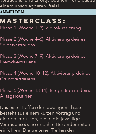
Vertrauens- und Erfolgsroutinen – und das zu
einem unschlagbaren Preis!
ANMELDEN
Das bietet dir die
Masterclass:
Phase 1 (Woche 1–3): Zielfokussierung
Phase 2 (Woche 4–6): Aktivierung deines
Selbstvertrauens
Phase 3 (Woche 7–9): Aktivierung deines
Fremdvertrauens
Phase 4 (Woche 10–12): Aktivierung deines
Grundvertrauens
Phase 5 (Woche 13-14): Integration in deine
Alltagsroutinen
Das erste Treffen der jeweiligen Phase
besteht aus einem kurzen Vortrag und
einigen Impulsen, die in die jeweilige
Vertrauensebene und ihre Besonderheiten
einführen. Die weiteren Treffen der